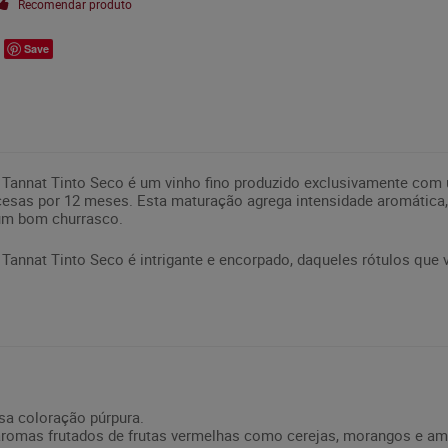
Recomendar produto
Save
Tannat Tinto Seco é um vinho fino produzido exclusivamente com u
cesas por 12 meses. Esta maturação agrega intensidade aromática,
um bom churrasco.
Tannat Tinto Seco é intrigante e encorpado, daqueles rótulos que
nsa coloração púrpura.
o aromas frutados de frutas vermelhas como cerejas, morangos e a