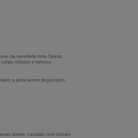
vas da variedade tinta Tannat,
 corpo robusto e taninos
 valem a pena serem degustados.
meixas pretas, casadas com toques