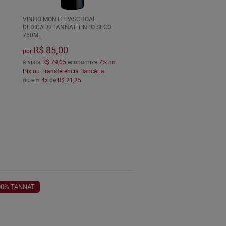
VINHO MONTE PASCHOAL
DEDICATO TANNAT TINTO SECO
750ML
R$ 85,00
por
à vista
R$ 79,05
economize
7%
no
Pix ou Transferência Bancária
ou em
4x
de
R$ 21,25
00% TANNAT