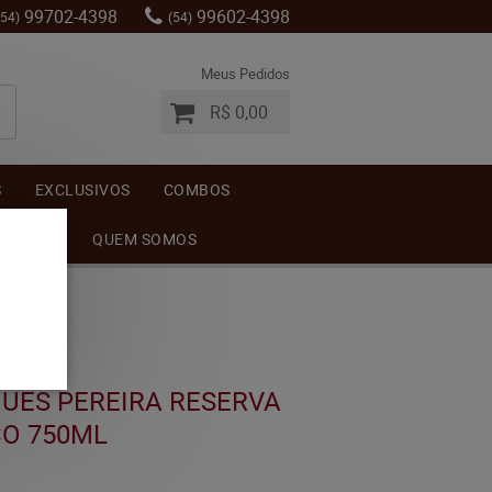
99702-4398
99602-4398
(54)
(54)
Meus Pedidos
R$ 0,00
S
EXCLUSIVOS
COMBOS
MENTOS
QUEM SOMOS
UES PEREIRA RESERVA
CO 750ML