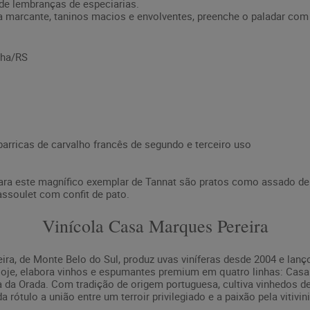
de lembranças de especiarias.
a marcante, taninos macios e envolventes, preenche o paladar com e
cha/RS
rricas de carvalho francês de segundo e terceiro uso
ra este magnífico exemplar de Tannat são pratos como assado de c
ssoulet com confit de pato.
Vinícola Casa Marques Pereira
ra, de Monte Belo do Sul, produz uvas viníferas desde 2004 e lan
 Hoje, elabora vinhos e espumantes premium em quatro linhas: Cas
a da Orada. Com tradição de origem portuguesa, cultiva vinhedos de 
ótulo a união entre um terroir privilegiado e a paixão pela vitivini