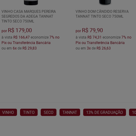
VINHO CASA MARQUES PEREIRA
VINHO DOM CÂNDIDO RESERVA
SEGREDOS DA ADEGA TANNAT
TANNAT TINTO SECO 750ML
TINTO SECO 750ML
R$ 179,00
R$ 79,90
por
por
à vista
R$ 166,47
economize
7%
no
à vista
R$ 74,31
economize
7%
no
Pix ou Transferência Bancária
Pix ou Transferência Bancária
ou em
6x
de
R$ 29,83
ou em
3x
de
R$ 26,63
VINHO
TINTO
SECO
TANNAT
13% DE GRADUAÇÃO
1