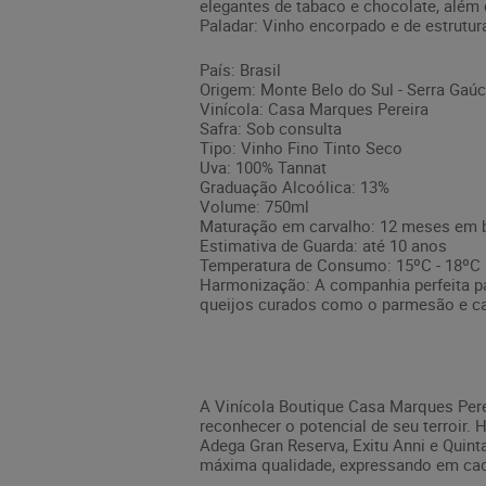
elegantes de tabaco e chocolate, além 
Paladar: Vinho encorpado e de estrutur
País: Brasil
Origem: Monte Belo do Sul - Serra Gaú
Vinícola: Casa Marques Pereira
Safra: Sob consulta
Tipo: Vinho Fino Tinto Seco
Uva: 100% Tannat
Graduação Alcoólica: 13%
Volume: 750ml
Maturação em carvalho: 12 meses em ba
Estimativa de Guarda: até 10 anos
Temperatura de Consumo: 15ºC - 18ºC
Harmonização: A companhia perfeita pa
queijos curados como o parmesão e ca
A Vinícola Boutique Casa Marques Perei
reconhecer o potencial de seu terroir.
Adega Gran Reserva, Exitu Anni e Quint
máxima qualidade, expressando em cada r