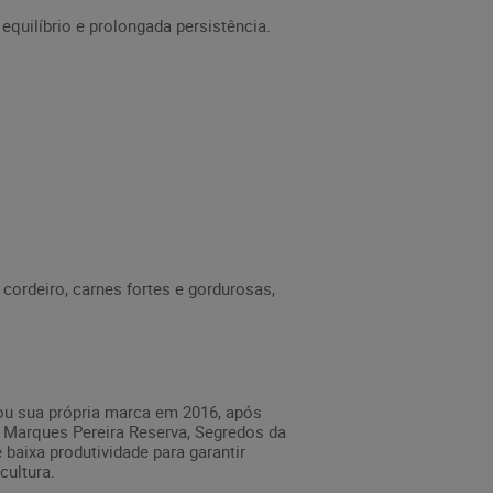
quilíbrio e prolongada persistência.
ordeiro, carnes fortes e gordurosas,
çou sua própria marca em 2016, após
a Marques Pereira Reserva, Segredos da
baixa produtividade para garantir
cultura.