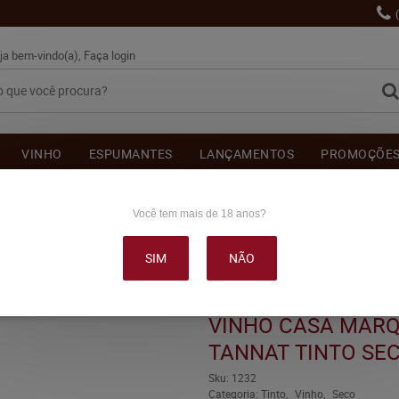
ja bem-vindo(a),
Faça login
VINHO
ESPUMANTES
LANÇAMENTOS
PROMOÇÕE
OUTRAS BEBIDAS
DELICATÉSSE & ACESSÓRIOS
DEPOI
Você tem mais de 18 anos?
SIM
NÃO
QUES PEREIRA RESERVA TANNAT TINTO SECO 750ML
VINHO CASA MARQ
TANNAT TINTO SE
Sku:
1232
Categoria:
Tinto
Vinho
Seco