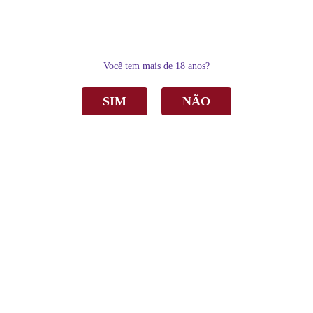
0
Você tem mais de 18 anos?
SIM
NÃO
Home
Vinho
Tinto
Vinho Casa Perini Jota Pe Bordô Tinto Suave 750ml C/6
Vinho Casa Perini Jota Pe Bordô Tinto
Suave 750ml C/6