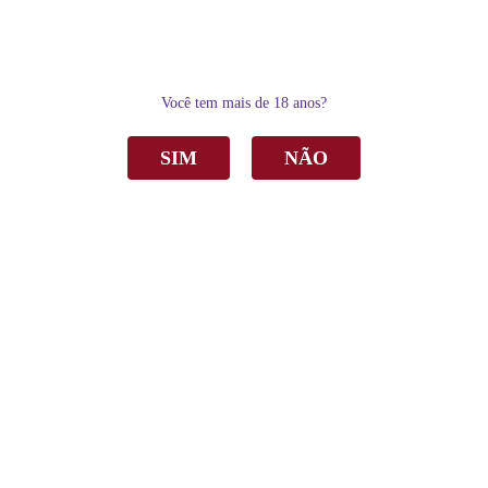
0
Você tem mais de 18 anos?
SIM
NÃO
Home
Vinho
Tinto
Vinho Garibaldi di Bartolo Tinto Seco 750ml C/6
Vinho Garibaldi di Bartolo Tinto Seco 750ml
C/6
de
R$ 103,90
Sku:
4137