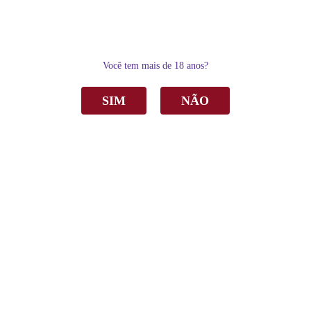
0
Você tem mais de 18 anos?
SIM
NÃO
Home
Vinho
Tinto
Vinho Garibaldi Memórias Reserva Cabernet Sauvignon Tinto Seco 750ml
Vinho Garibaldi Memórias Reserva Cabernet
Sauvignon Tinto Seco 750ml