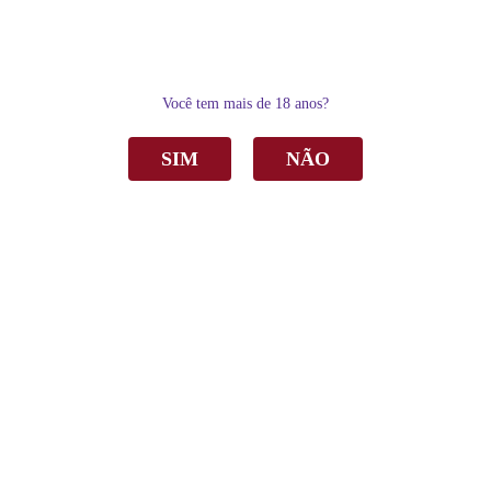
0
Você tem mais de 18 anos?
SIM
NÃO
Home
Vinho
Tinto
Vinho Monte Paschoal Reserva Cabernet Sauvignon Tinto Seco 750ml
Vinho Monte Paschoal Reserva Cabernet
Sauvignon Tinto Seco 750ml