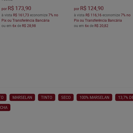
R$ 173,90
R$ 124,90
por
por
à vista
R$ 161,73
economize
7%
no
à vista
R$ 116,16
economize
7%
no
Pix ou Transferência Bancária
Pix ou Transferência Bancária
ou em
6x
de
R$ 28,98
ou em
6x
de
R$ 20,82
TO
MARSELAN
TINTO
SECO
100% MARSELAN
13,7% 
ÚCHA