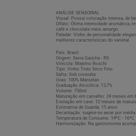
ANÁLISE SENSORIAL
Visual: Possui coloração intensa, de be
Olfato: Ótima intensidade aromática, 
café e chocolate meio amargo.
Paladar: Vinho de personalidade elegan
melhores características do varietal.
País: Brasil
Origem: Serra Gaúcha - RS
Vinícola: Maximo Boschi
Tipo: Vinho Tinto Seco Fino
Safra: Sob consulta
Uvas: 100% Marselan
Graduação Alcoólica: 13,7%
Volume: 750ml
Maturação em carvalho: 24 meses em b
Evolução em cave: 12 meses de maturaç
Estimativa de Guarda: 15 anos
Decantação: sugere-se aerar por média 
Temperatura de Consumo: 14ºC - 16ºC
Harmonização: Na gastronomia acompan