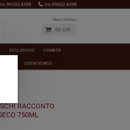
99702-4398
99602-4398
(54)
(54)
Meus Pedidos
R$ 0,00
S
EXCLUSIVOS
COMBOS
MENTOS
QUEM SOMOS
OSCHI RACCONTO
SECO 750ML