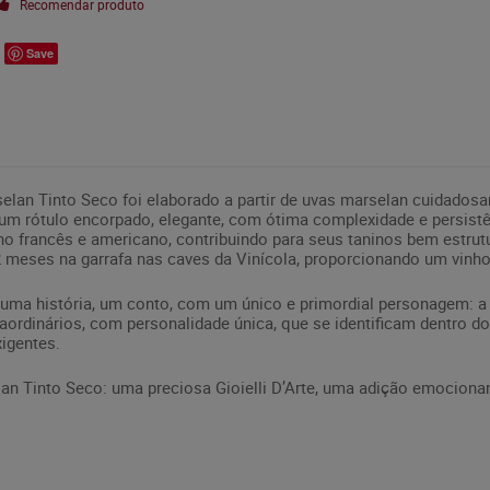
Recomendar produto
Save
an Tinto Seco foi elaborado a partir de uvas marselan cuidadosa
 um rótulo encorpado, elegante, com ótima complexidade e persist
o francês e americano, contribuindo para seus taninos bem estrut
 meses na garrafa nas caves da Vinícola, proporcionando um vinho 
 uma história, um conto, com um único e primordial personagem: a
aordinários, com personalidade única, que se identificam dentro d
xigentes.
 Tinto Seco: uma preciosa Gioielli D’Arte, uma adição emocionan