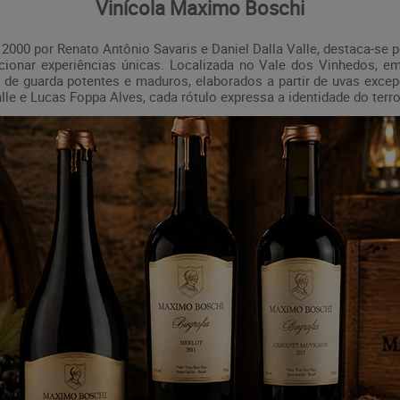
Vinícola Maximo Boschi
2000 por Renato Antônio Savaris e Daniel Dalla Valle, destaca-se 
rcionar experiências únicas. Localizada no Vale dos Vinhedos, e
 de guarda potentes e maduros, elaborados a partir de uvas exc
le e Lucas Foppa Alves, cada rótulo expressa a identidade do terroir