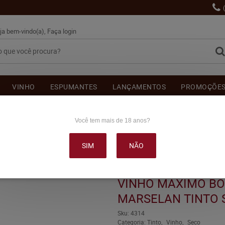
ja bem-vindo(a),
Faça login
VINHO
ESPUMANTES
LANÇAMENTOS
PROMOÇÕE
OUTRAS BEBIDAS
DELICATÉSSE & ACESSÓRIOS
DEPOI
Você tem mais de 18 anos?
SIM
NÃO
OSCHI RACCONTO MARSELAN TINTO SECO 750ML
VINHO MAXIMO B
MARSELAN TINTO 
Sku:
4314
Categoria:
Tinto
Vinho
Seco