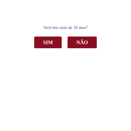
0
Você tem mais de 18 anos?
SIM
NÃO
Home
Vinho
Tinto
Vinho Michele Carraro Barbera Piemonte Tinto Seco 750ml
Vinho Michele Carraro Barbera Piemonte
Tinto Seco 750ml