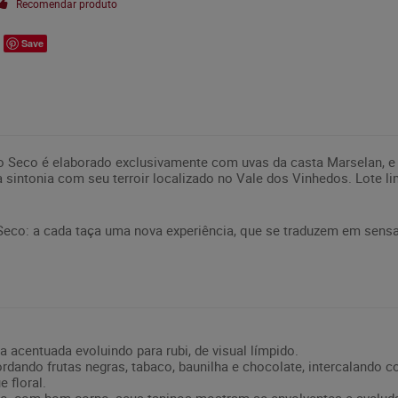
Recomendar produto
Save
o Seco é elaborado exclusivamente com uvas da casta Marselan, e
 sintonia com seu terroir localizado no Vale dos Vinhedos. Lote 
Seco: a cada taça uma nova experiência, que se traduzem em sensa
 acentuada evoluindo para rubi, de visual límpido.
ordando frutas negras, tabaco, baunilha e chocolate, intercaland
e floral.