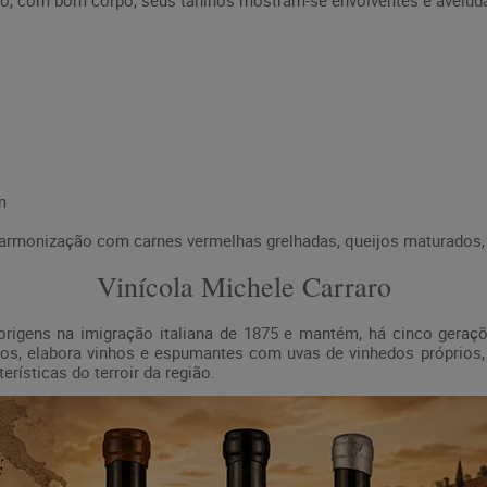
do, com bom corpo, seus taninos mostram-se envolventes e avelud
m
harmonização com carnes vermelhas grelhadas, queijos maturados,
Vinícola Michele Carraro
rigens na imigração italiana de 1875 e mantém, há cinco geraçõ
os, elabora vinhos e espumantes com uvas de vinhedos próprios,
erísticas do terroir da região.