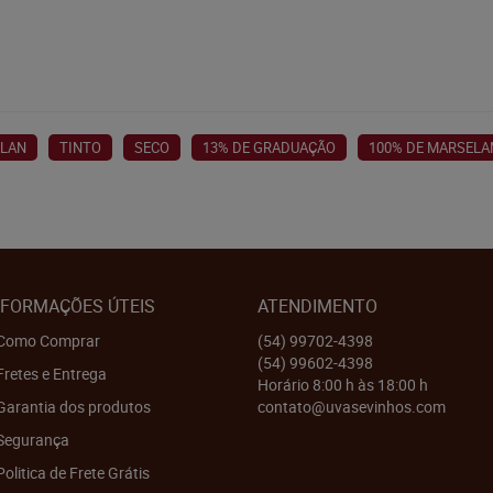
LAN
TINTO
SECO
13% DE GRADUAÇÃO
100% DE MARSELA
NFORMAÇÕES ÚTEIS
ATENDIMENTO
Como Comprar
(54)
99702-4398
(54)
99602-4398
Fretes e Entrega
Horário 8:00 h às 18:00 h
Garantia dos produtos
contato@uvasevinhos.com
Segurança
Politica de Frete Grátis