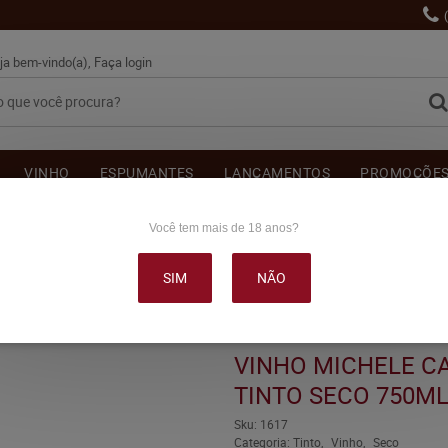
ja bem-vindo(a),
Faça login
VINHO
ESPUMANTES
LANÇAMENTOS
PROMOÇÕE
OUTRAS BEBIDAS
DELICATÉSSE & ACESSÓRIOS
DEPOI
Você tem mais de 18 anos?
SIM
NÃO
CARRARO MARSELAN TINTO SECO 750ML
VINHO MICHELE 
TINTO SECO 750M
Sku:
1617
Categoria:
Tinto
Vinho
Seco