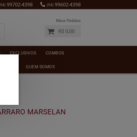
99702-4398
99602-4398
(54)
(54)
Meus Pedidos
R$ 0,00
S
EXCLUSIVOS
COMBOS
MENTOS
QUEM SOMOS
CARRARO MARSELAN
L