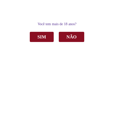
0
Você tem mais de 18 anos?
SIM
NÃO
Home
Vinho
Tinto
Vinho Pizzato DNA 99 Merlot Tinto Seco 750ml
Vinho Pizzato DNA 99 Merlot Tinto Seco
750ml
R$ 465,00
por
Sku:
3134