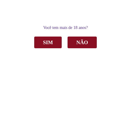
0
Você tem mais de 18 anos?
SIM
NÃO
Home
Vinho
Tinto
Vinho Salton Campanha Marselan/Tannat Tinto Seco 750ml
Vinho Salton Campanha Marselan/Tannat
Tinto Seco 750ml