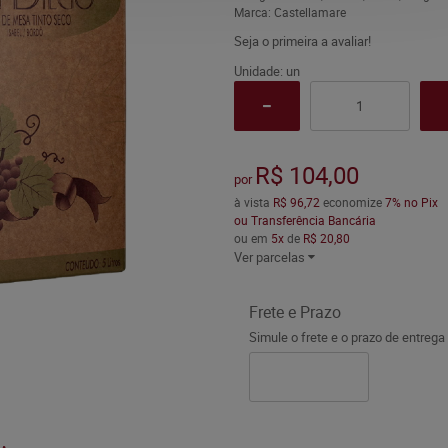
Marca:
Castellamare
Seja o primeira a avaliar!
Unidade: un
R$ 104,00
por
à vista
R$ 96,72
economize
7%
no Pix
ou Transferência Bancária
ou em
5x
de
R$ 20,80
Ver parcelas
Frete e Prazo
Simule o frete e o prazo de entrega