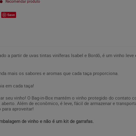
Recomendar produto
Save
o a partir de uvas tintas viníferas Isabel e Bordô, é um vinho leve
inda mais os sabores e aromas que cada taça proporciona.
mia em cada taça!
ar seu vinho! O Bag-in-Box mantém o vinho protegido do contato co
 aberto. Além de econômico, é leve, fácil de armazenar e transpor
 para aproveitar!
mbalagem de vinho e não é um kit de garrafas.