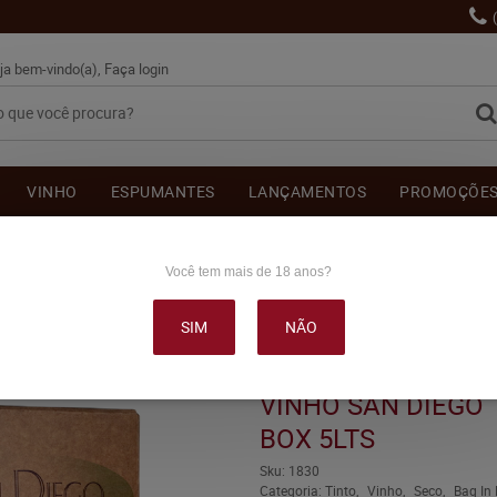
ja bem-vindo(a),
Faça login
VINHO
ESPUMANTES
LANÇAMENTOS
PROMOÇÕE
OUTRAS BEBIDAS
DELICATÉSSE & ACESSÓRIOS
DEPOI
Você tem mais de 18 anos?
SIM
NÃO
 TINTO SECO BAG IN BOX 5 LITROS
VINHO SAN DIEGO 
BOX 5LTS
Sku:
1830
Categoria:
Tinto
Vinho
Seco
Bag In