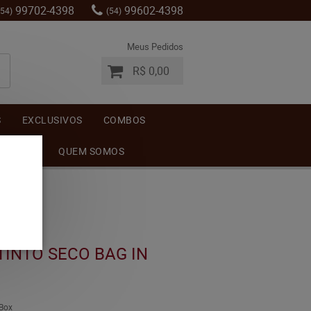
99702-4398
99602-4398
(54)
(54)
Meus Pedidos
R$ 0,00
S
EXCLUSIVOS
COMBOS
MENTOS
QUEM SOMOS
TINTO SECO BAG IN
 Box