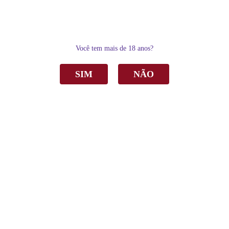
0
Você tem mais de 18 anos?
SIM
NÃO
Home
Vinho
Tinto
Vinho San Diego Tinto Suave Bag in Box 5 Litros
Vinho San Diego Tinto Suave Bag in Box
5Lts
R$ 104,00
por
Sku:
1831