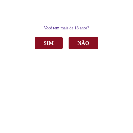
0
Você tem mais de 18 anos?
SIM
NÃO
Home
Vinho
Tinto
Vinho Tramarin Gran Linaggio Merlot Tinto Seco 750ml
Vinho Tramarin Linaggio Gran Merlot Tinto
Seco 750ml