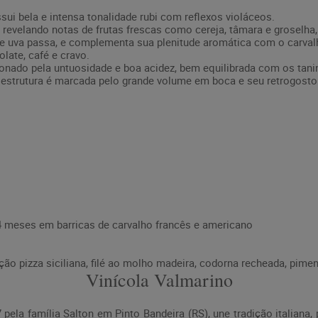
ssui bela e intensa tonalidade rubi com reflexos violáceos.
evelando notas de frutas frescas como cereja, tâmara e groselha, li
o e uva passa, e complementa sua plenitude aromática com o carval
ate, café e cravo.
ionado pela untuosidade e boa acidez, bem equilibrada com os tanin
 estrutura é marcada pelo grande volume em boca e seu retrogosto 
 meses em barricas de carvalho francês e americano
 pizza siciliana, filé ao molho madeira, codorna recheada, pimen
Vinícola Valmarino
pela família Salton em Pinto Bandeira (RS), une tradição italiana, 