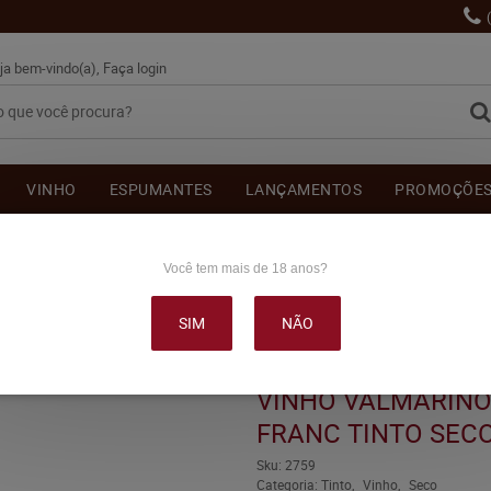
ja bem-vindo(a),
Faça login
VINHO
ESPUMANTES
LANÇAMENTOS
PROMOÇÕE
OUTRAS BEBIDAS
DELICATÉSSE & ACESSÓRIOS
DEPOI
Você tem mais de 18 anos?
SIM
NÃO
O XXVII CABERNET FRANC TINTO SECO 750ML
VINHO VALMARINO
FRANC TINTO SEC
Sku:
2759
Categoria:
Tinto
Vinho
Seco