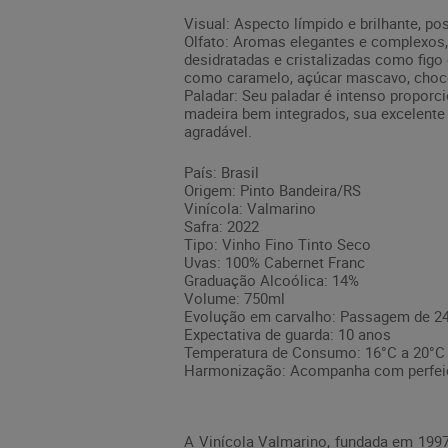
Visual: Aspecto límpido e brilhante, po
Olfato: Aromas elegantes e complexos, r
desidratadas e cristalizadas como fig
como caramelo, açúcar mascavo, chocol
Paladar: Seu paladar é intenso proporc
madeira bem integrados, sua excelente
agradável.
País: Brasil
Origem: Pinto Bandeira/RS
Vinícola: Valmarino
Safra: 2022
Tipo: Vinho Fino Tinto Seco
Uvas: 100% Cabernet Franc
Graduação Alcoólica: 14%
Volume: 750ml
Evolução em carvalho: Passagem de 24
Expectativa de guarda: 10 anos
Temperatura de Consumo: 16°C a 20°C
Harmonização: Acompanha com perfeição
A Vinícola Valmarino, fundada em 1997 