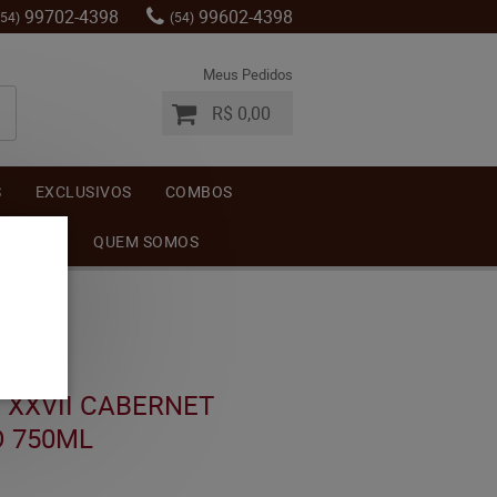
99702-4398
99602-4398
(54)
(54)
Meus Pedidos
R$ 0,00
S
EXCLUSIVOS
COMBOS
MENTOS
QUEM SOMOS
 XXVII CABERNET
O 750ML