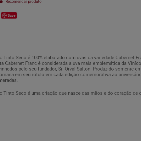
Recomendar produto
Save
c Tinto Seco é 100% elaborado com uvas da variedade Cabernet Fra
ta Cabernet Franc é considerada a uva mais emblemática da Vinícol
 vinhedos pelo seu fundador, Sr. Orval Salton. Produzido somente 
 romana em seu rótulo em cada edição comemorativa ao aniversário 
meradas.
nc Tinto Seco é uma criação que nasce das mãos e do coração de 