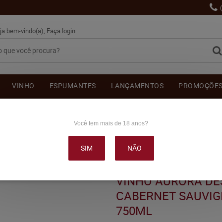
ja bem-vindo(a),
Faça login
VINHO
ESPUMANTES
LANÇAMENTOS
PROMOÇÕE
OUTRAS BEBIDAS
DELICATÉSSE & ACESSÓRIOS
DEPOI
Você tem mais de 18 anos?
SIM
NÃO
ZADO CABERNET SAUVIGNON TINTO ADOÇADO 750ML
VINHO AURORA DE
CABERNET SAUVIG
750ML