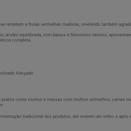
.
ue remetem a frutas vermelhas maduras, revelando também agradáv
or, acidez equilibrada, com baixos e finíssimos taninos, apresenta
iência completa.
oolizado Adoçado
pratos como risotos e massas com molhos vermelhos, carnes mac
e.
entação tradicional dos produtos, até virarem um vinho, e após 