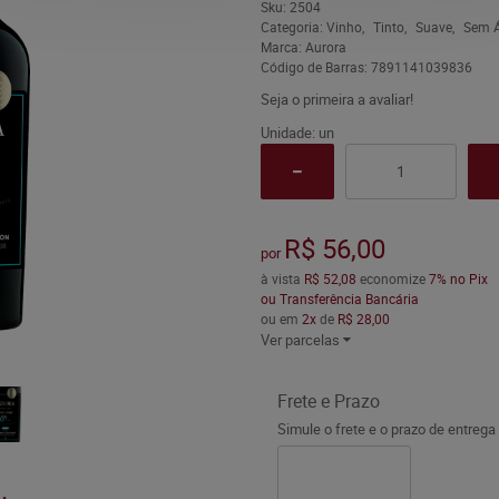
Sku:
2504
Categoria:
Vinho
Tinto
Suave
Sem Á
Marca:
Aurora
Código de Barras:
7891141039836
Seja o primeira a avaliar!
Unidade: un
R$ 56,00
por
à vista
R$ 52,08
economize
7%
no Pix
ou Transferência Bancária
ou em
2x
de
R$ 28,00
Ver parcelas
Frete e Prazo
Simule o frete e o prazo de entrega