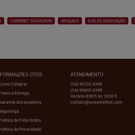
O
CABERNET SAUVIGNON
ADOÇADO
0,5% DE GRADUAÇÃO
NFORMAÇÕES ÚTEIS
ATENDIMENTO
Como Comprar
(54)
99702-4398
(54)
99602-4398
Fretes e Entrega
Horário 8:00 h às 18:00 h
Garantia dos produtos
contato@uvasevinhos.com
Segurança
Politica de Frete Grátis
Política de Privacidade