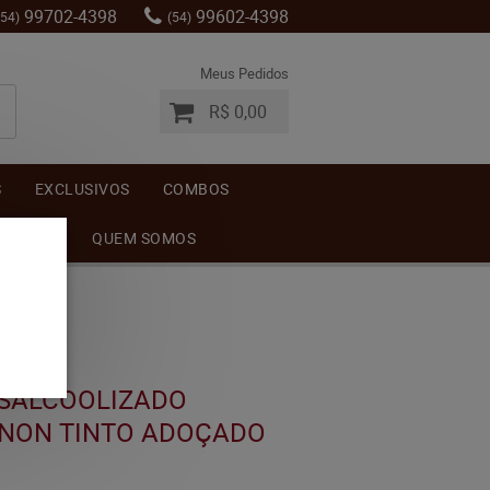
99702-4398
99602-4398
(54)
(54)
Meus Pedidos
R$ 0,00
S
EXCLUSIVOS
COMBOS
MENTOS
QUEM SOMOS
SALCOOLIZADO
NON TINTO ADOÇADO