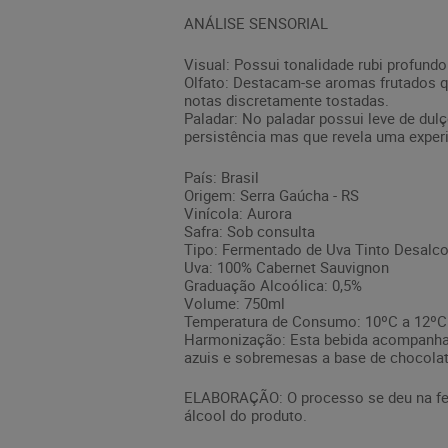
ANÁLISE SENSORIAL
Visual: Possui tonalidade rubi profundo
Olfato: Destacam-se aromas frutados q
notas discretamente tostadas.
Paladar: No paladar possui leve de dulç
persistência mas que revela uma exper
País: Brasil
Origem: Serra Gaúcha - RS
Vinícola: Aurora
Safra: Sob consulta
Tipo: Fermentado de Uva Tinto Desalc
Uva: 100% Cabernet Sauvignon
Graduação Alcoólica: 0,5%
Volume: 750ml
Temperatura de Consumo: 10ºC a 12ºC
Harmonização: Esta bebida acompanha 
azuis e sobremesas a base de chocolat
ELABORAÇÃO: O processo se deu na ferm
álcool do produto.