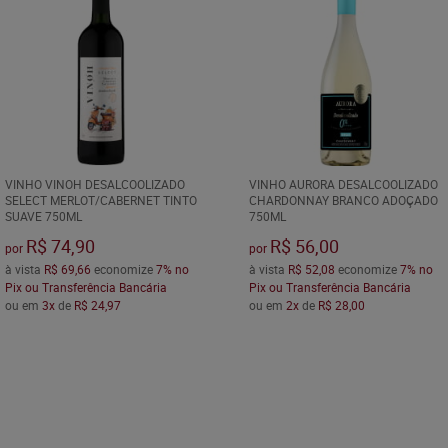
VINHO VINOH DESALCOOLIZADO
VINHO AURORA DESALCOOLIZADO
SELECT MERLOT/CABERNET TINTO
CHARDONNAY BRANCO ADOÇADO
SUAVE 750ML
750ML
R$ 74,90
R$ 56,00
por
por
à vista
R$ 69,66
economize
7%
no
à vista
R$ 52,08
economize
7%
no
Pix ou Transferência Bancária
Pix ou Transferência Bancária
ou em
3x
de
R$ 24,97
ou em
2x
de
R$ 28,00