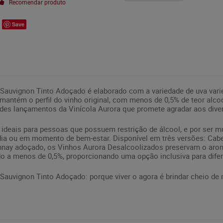
Recomendar produto
Save
Sauvignon Tinto Adoçado é elaborado com a variedade de uva varie
antém o perfil do vinho original, com menos de 0,5% de teor alco
es lançamentos da Vinícola Aurora que promete agradar aos dive
deais para pessoas que possuem restrição de álcool, e por ser mui
ia ou em momento de bem-estar. Disponível em três versões: Cabe
nay adoçado, os Vinhos Aurora Desalcoolizados preservam o aroma
do a menos de 0,5%, proporcionando uma opção inclusiva para difer
auvignon Tinto Adoçado: porque viver o agora é brindar cheio de 