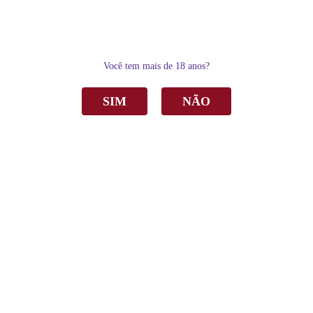
0
Você tem mais de 18 anos?
SIM
NÃO
Home
Vinho
Vinho Aurora Desalcoolizado Cabernet Sauvignon Tinto Não Adoçado 750ml
Vinho Aurora Desalcoolizado Cabernet
Sauvignon Tinto Não Adoçado 750ml