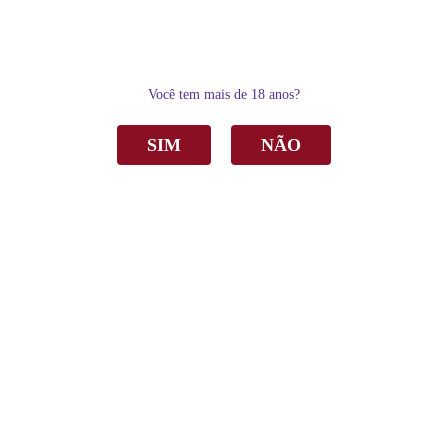
0
Você tem mais de 18 anos?
SIM
NÃO
Home
Delicatésse & Acessórios
Kits
Kit Espumante Panizzon San Martin Moscatel Branco 660ml C/2 taças
Kit Espumante Panizzon San Martin
Moscatel Branco 660ml C/2 taças