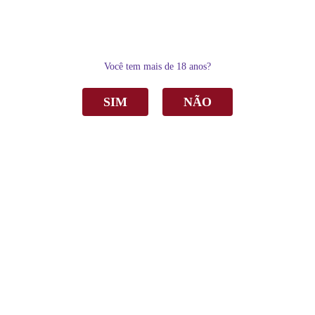
0
Você tem mais de 18 anos?
SIM
NÃO
Home
Espumantes
Brut
Espumante Casa Perini Brut Branco 375ml C/12
Espumante Casa Perini Brut Branco 375ml
C/12