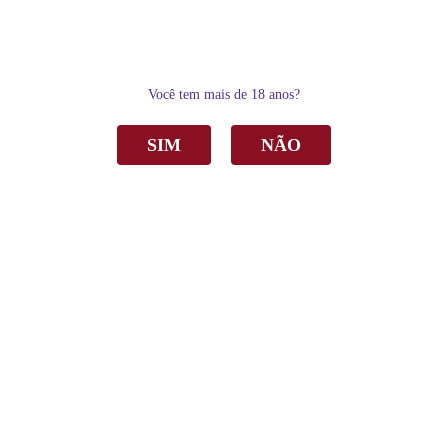
0
Você tem mais de 18 anos?
SIM
NÃO
Home
Espumantes
Moscatel
Espumante Casa Valduga Naturelle Moscatel Branco 375ml
Espumante Casa Valduga Naturelle Moscatel
Branco 375ml