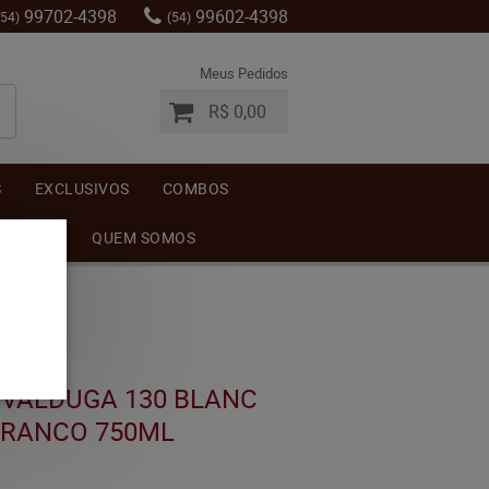
99702-4398
99602-4398
(54)
(54)
Meus Pedidos
R$ 0,00
S
EXCLUSIVOS
COMBOS
MENTOS
QUEM SOMOS
VALDUGA 130 BLANC
BRANCO 750ML