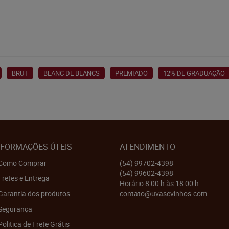
BRUT
BLANC DE BLANCS
PREMIADO
12% DE GRADUAÇÃO
NFORMAÇÕES ÚTEIS
ATENDIMENTO
Como Comprar
(54)
99702-4398
(54)
99602-4398
Fretes e Entrega
Horário 8:00 h às 18:00 h
Garantia dos produtos
contato@uvasevinhos.com
Segurança
Politica de Frete Grátis