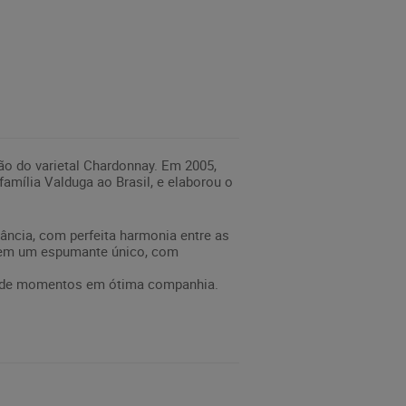
o do varietal Chardonnay. Em 2005,
mília Valduga ao Brasil, e elaborou o
ância, com perfeita harmonia entre as
a em um espumante único, com
ar de momentos em ótima companhia.