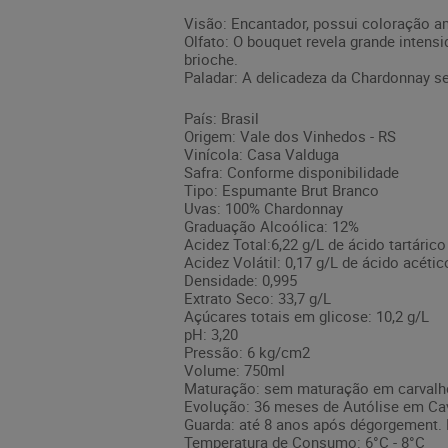
Visão: Encantador, possui coloração am
Olfato: O bouquet revela grande intens
brioche.
Paladar: A delicadeza da Chardonnay s
País: Brasil
Origem: Vale dos Vinhedos - RS
Vinícola: Casa Valduga
Safra: Conforme disponibilidade
Tipo: Espumante Brut Branco
Uvas: 100% Chardonnay
Graduação Alcoólica: 12%
Acidez Total:6,22 g/L de ácido tartárico
Acidez Volátil: 0,17 g/L de ácido acétic
Densidade: 0,995
Extrato Seco: 33,7 g/L
Açúcares totais em glicose: 10,2 g/L
pH: 3,20
Pressão: 6 kg/cm2
Volume: 750ml
Maturação: sem maturação em carvalh
Evolução: 36 meses de Autólise em Ca
Guarda: até 8 anos após dégorgement.
Temperatura de Consumo: 6°C - 8°C