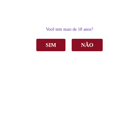
0
Você tem mais de 18 anos?
SIM
NÃO
Home
Espumantes
Brut
Espumante Garibaldi Viognier Brut Branco 750ml C/6
Espumante Garibaldi Viognier Brut Branco
750ml C/6