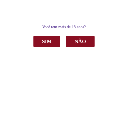
0
Você tem mais de 18 anos?
SIM
NÃO
Home
Espumantes
Brut
Espumante Panizzon San Martin Prosecco Brut Branco 660ml C/6
Espumante Panizzon San Martin Prosecco
Brut Branco 660ml C/6