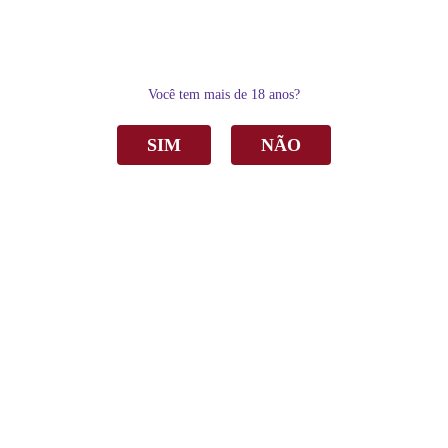
0
Você tem mais de 18 anos?
SIM
NÃO
Home
Espumantes
Espumante Casa Perini Black Edition Extra Brut Branco 750ml C/6
Espumante Casa Perini Black Edition Extra
Brut Branco 750ml C/6