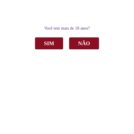
0
Você tem mais de 18 anos?
SIM
NÃO
Home
Espumantes
Espumante Casa Perini Brut Nature Branco 750ml C/6
Espumante Casa Perini Brut Nature Branco
750ml C/6
de
R$ 839,40
Sku:
1787