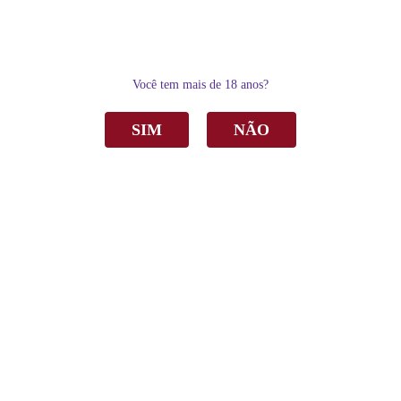
0
Você tem mais de 18 anos?
SIM
NÃO
Home
Espumantes
Espumante Casa Perini Tradicional Brut Branco 750ml
Espumante Casa Perini Tradicional Brut
Branco 750ml