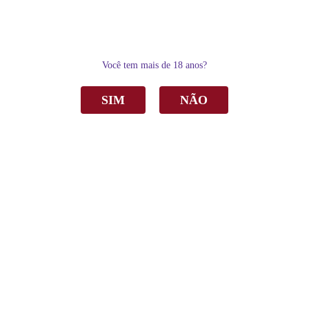
0
Você tem mais de 18 anos?
SIM
NÃO
Home
Espumantes
Moscatel
Espumante Garibaldi Vero Moscatel Rosé 750ml
Espumante Garibaldi Vero Moscatel Rosé
750ml