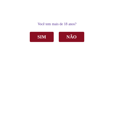
0
Você tem mais de 18 anos?
SIM
NÃO
Home
Outras Bebidas
Bebida Gaseificada Garibaldi Moscato Zero Álcool Rosé 750ml C/6
Bebida Gaseificada Garibaldi Moscato Zero
Álcool Rosé 750ml C/6