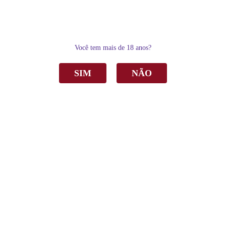
0
Você tem mais de 18 anos?
SIM
NÃO
Home
Outras Bebidas
Bebida Gaseificada Garibaldi Moscato Zero Álcool Rosé 750ml
Bebida Gaseificada Garibaldi Moscato Zero
Álcool Rosé 750ml