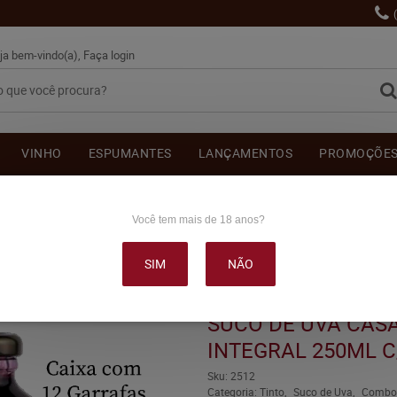
ja bem-vindo(a),
Faça login
VINHO
ESPUMANTES
LANÇAMENTOS
PROMOÇÕE
OUTRAS BEBIDAS
DELICATÉSSE & ACESSÓRIOS
DEPOI
Você tem mais de 18 anos?
SIM
NÃO
VA CASA MADEIRA TINTO INTEGRAL 250ML C/12
SUCO DE UVA CAS
INTEGRAL 250ML C
Sku:
2512
Categoria:
Tinto
Suco de Uva
Combo