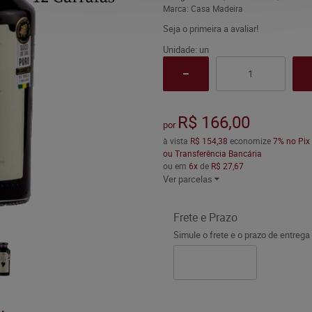
Marca:
Casa Madeira
Seja o primeira a avaliar!
Unidade: un
R$ 166,00
por
à vista
R$ 154,38
economize
7%
no Pix
ou Transferência Bancária
ou em
6x
de
R$ 27,67
Ver parcelas
Frete e Prazo
Simule o frete e o prazo de entrega