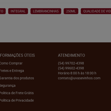
TO
INTEGRAL
LEMBRANCINHAS
250ML
QUALIDADE DE VI
NFORMAÇÕES ÚTEIS
ATENDIMENTO
Como Comprar
(54)
99702-4398
(54)
99602-4398
Fretes e Entrega
Horário 8:00 h às 18:00 h
Garantia dos produtos
contato@uvasevinhos.com
Segurança
Politica de Frete Grátis
Política de Privacidade