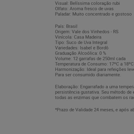
Visual: Belíssima coloração rubi
Olfato: Aroma fresco de uvas
Paladar: Muito concentrado e gostoso
País: Brasil
Origem: Vale dos Vinhedos - RS
Vinícola: Casa Madeira
Tipo: Suco de Uva Integral
Variedades: Isabel e Bordô
Graduação Alcoólica: 0 %
Volume: 12 garrafas de 250ml cada
Temperatura de Consumo: 17ºC a 18ºC
Harmonização: Ideal para refeições lev
Para ser consumido diariamente.
Elaboração: Engarrafado a uma tempera
persistência gustativa. Seu método de e
todas as enzimas que combatem os radic
*Prazo de Validade 24 meses, e após ab