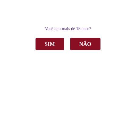
0
Você tem mais de 18 anos?
SIM
NÃO
Home
Suco de Uva
Tinto
Suco Misto Gallon Uva e Morango Tinto Integral 300ml C/12
Suco Misto Gallon Uva e Morango Tinto
Integral C/12