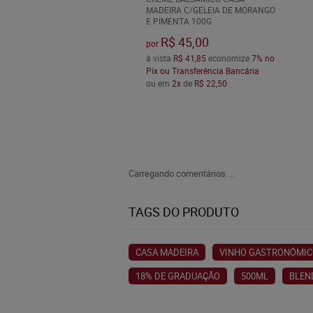
MADEIRA C/GELEIA DE MORANGO
E PIMENTA 100G
R$ 45,00
por
à vista
R$ 41,85
economize
7%
no
Pix ou Transferência Bancária
ou em
2x
de
R$ 22,50
Carregando comentários ...
TAGS DO PRODUTO
CASA MADEIRA
VINHO GASTRONÔMI
18% DE GRADUAÇÃO
500ML
BLEN