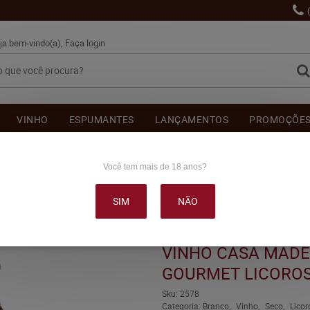
ja bem-vindo(a),
Faça login
VINHO
ESPUMANTES
LANÇAMENTOS
PROMOÇÕE
OUTRAS BEBIDAS
DELICATÉSSE & ACESSÓRIOS
DEPOI
Você tem mais de 18 anos?
SIM
NÃO
ADEIRA GASTRONÔMICO GOURMET LICOROSO 500ML
VINHO CASA MAD
GOURMET LICOROS
Sku:
2578
Categoria:
Branco
Vinho
Seco
Licor