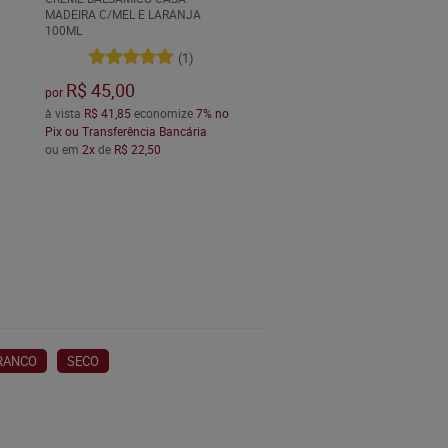
MADEIRA C/MEL E LARANJA
100ML
(1)
R$ 45,00
por
à vista
R$ 41,85
economize
7%
no
Pix ou Transferência Bancária
ou em
2x
de
R$ 22,50
RANCO
SECO