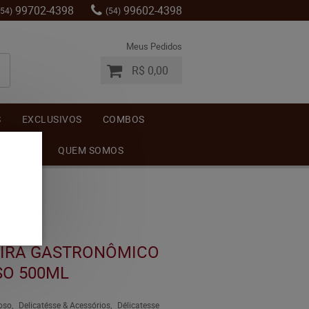
99702-4398
99602-4398
(54)
(54)
Meus Pedidos
R$ 0,00
S
EXCLUSIVOS
COMBOS
MENTOS
QUEM SOMOS
EIRA GASTRONÔMICO
O 500ML
oso
Delicatésse & Acessórios
Délicatesse