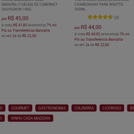
MADEIRA C/GELEIA DE CABERNET
CHARDONNAY PARA RISOTTO
SAUVIGNON 100G
500ML
R$ 45,00
(3)
por
à vista
R$ 41,85
economize
7%
no
R$ 44,00
por
Pix ou Transferência Bancária
à vista
R$ 40,92
economize
7%
no
ou em
2x
de
R$ 22,50
Pix ou Transferência Bancária
ou em
2x
de
R$ 22,00
CO
GOURMET
GASTRONOMIA
CULINÁRIA
LICOROSO
B
D
VINHO CASA MADEIRA