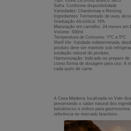
Tipo: Vinho Licoroso Branco Seco
Safra: Conforme disponibilidade
Variedades: Chardonnay e Riesling
Ingredientes: Fermentado de uvas, álco
Graduação Alcoólica: 18%
Maturação em carvalho: 24 meses em ba
Volume: 500ml
Temperatura de Consumo: 1ºC a 5ºC
Shelf life: Validade indeterminada, des
produto deve ser mantido sob refrigera
oxidação natural do produto.
Harmonização: Indicado no preparo de
como forma de dosagem para uso. A in
cada quilo de carne.
A Casa Madeira, localizada no Vale dos
preservando o sabor natural dos ingre
balsâmicos e vinhos para gastronomia. 
referência no mercado brasileiro.