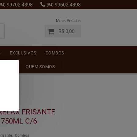
99702-4398
99602-4398
(54)
(54)
Meus Pedidos
R$ 0,00
S
EXCLUSIVOS
COMBOS
MENTOS
QUEM SOMOS
RELAX FRISANTE
 750ML C/6
Frisante
Combos