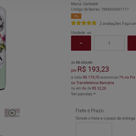
Marca:
Garibaldi
Código de Barras:
7896034301717
5%
2 avaliações
Faça um
Unidade: un
de
R$ 203,40
R$ 193,23
por
à vista
R$ 179,70
economize
7%
no Pix
ou Transferência Bancária
ou em
6x
de
R$ 32,20
Ver parcelas
Frete e Prazo
Simule o frete e o prazo de entrega