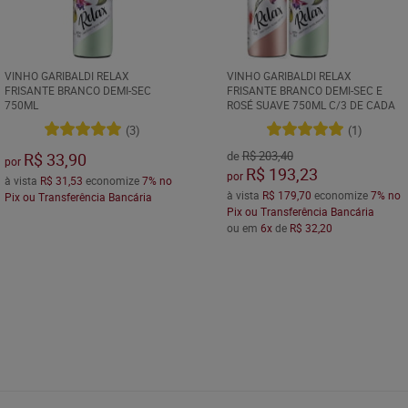
VINHO GARIBALDI RELAX
VINHO GARIBALDI RELAX
FRISANTE BRANCO DEMI-SEC
FRISANTE BRANCO DEMI-SEC E
750ML
ROSÉ SUAVE 750ML C/3 DE CADA
(3)
(1)
de
R$ 203,40
R$ 33,90
por
R$ 193,23
por
à vista
R$ 31,53
economize
7%
no
à vista
R$ 179,70
economize
7%
no
Pix ou Transferência Bancária
Pix ou Transferência Bancária
ou em
6x
de
R$ 32,20