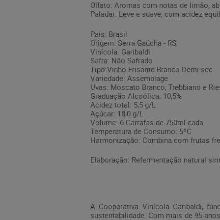
Olfato: Aromas com notas de limão, ab
Paladar: Leve e suave, com acidez equil
País: Brasil
Origem: Serra Gaúcha - RS
Vinícola: Garibaldi
Safra: Não Safrado
Tipo:Vinho Frisante Branco Demi-sec
Variedade: Assemblage
Uvas: Moscato Branco, Trebbiano e Ries
Graduação Alcoólica: 10,5%
Acidez total: 5,5 g/L
Açúcar: 18,0 g/L
Volume: 6 Garrafas de 750ml cada
Temperatura de Consumo: 5ºC
Harmonização: Combina com frutas fres
Elaboração: Refermentação natural sim
A Cooperativa Vinícola Garibaldi, f
sustentabilidade. Com mais de 95 anos 