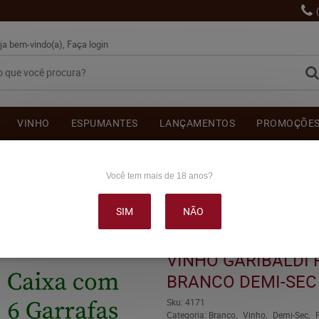
ja bem-vindo(a),
Faça login
VINHO
ESPUMANTES
LANÇAMENTOS
PROMOÇÕE
OUTRAS BEBIDAS
DELICATÉSSE & ACESSÓRIOS
DEPOI
Você tem mais de 18 anos?
SIM
NÃO
DI RELAX FRISANTE BRANCO DEMI-SEC 750ML C/6
VINHO GARIBALDI 
BRANCO DEMI-SEC
Sku:
4171
Categoria:
Branco
Vinho
Demi-Sec