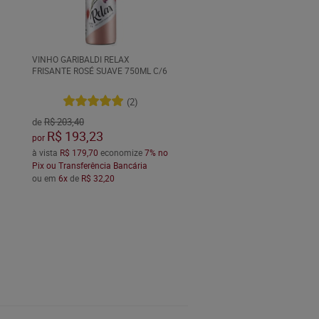
VINHO GARIBALDI RELAX
FRISANTE ROSÉ SUAVE 750ML C/6
(2)
de
R$ 203,40
R$ 193,23
por
à vista
R$ 179,70
economize
7%
no
Pix ou Transferência Bancária
ou em
6x
de
R$ 32,20