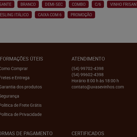
ISANTE
BRANCO
DEMI-SEC
COMBO
C/6
VINHO FRISAN
IESLING ITÁLICO
CAIXA COM 6
PROMOÇÃO
NFORMAÇÕES ÚTEIS
ATENDIMENTO
Como Comprar
(54)
99702-4398
(54)
99602-4398
Fretes e Entrega
Horário 8:00 h às 18:00 h
Garantia dos produtos
contato@uvasevinhos.com
Segurança
Politica de Frete Grátis
Política de Privacidade
ORMAS DE PAGAMENTO
CERTIFICADOS