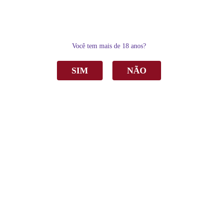
0
Você tem mais de 18 anos?
SIM
NÃO
Home
Vinho
Branco
Vinho Valmarino Double Terroir Chardonnay Branco Seco 750ml
Vinho Valmarino Double Terroir Chardonnay
Branco Seco 750ml