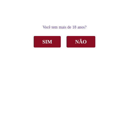
0
Você tem mais de 18 anos?
SIM
NÃO
Home
Vinho
Rosé
Vinho Amitié Colheitas Tempranillo Rosé Seco 750ml
Vinho Amitié Colheitas Tempranillo Rosé
Seco 750ml