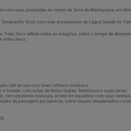
nte com uvas produzidas no terroir da Serra da Mantiqueira, em Min
te Tempranillo Rosé com uvas provenientes de Lagoa Grande no Val
c Tinto Seco reflete sobre as estações, sobre o tempo de desenvol
e vinho único.
ação rubi se une com leves reflexos violáceos.
te e frutado, com notas de frutas negras, framboesa e especiarias.
e, com excelente estrutura, acidez em equilíbrio com seus tanino
virtudes da passagem por barricas, como toques amadeirados e com
/RS