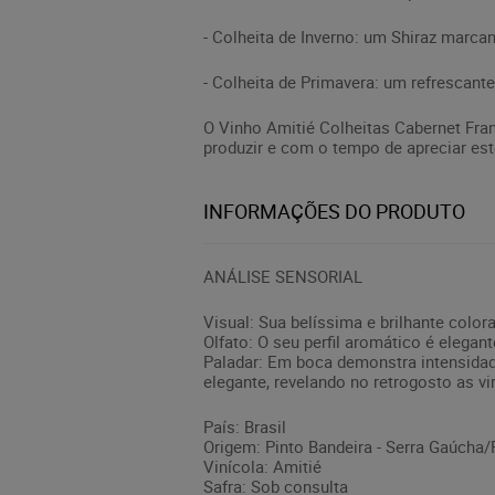
- Colheita de Inverno: um Shiraz marca
- Colheita de Primavera: um refrescan
O Vinho Amitié Colheitas Cabernet Fran
produzir e com o tempo de apreciar est
INFORMAÇÕES DO PRODUTO
ANÁLISE SENSORIAL
Visual: Sua belíssima e brilhante color
Olfato: O seu perfil aromático é elegan
Paladar: Em boca demonstra intensidad
elegante, revelando no retrogosto as 
País: Brasil
Origem: Pinto Bandeira - Serra Gaúcha
Vinícola: Amitié
Safra: Sob consulta