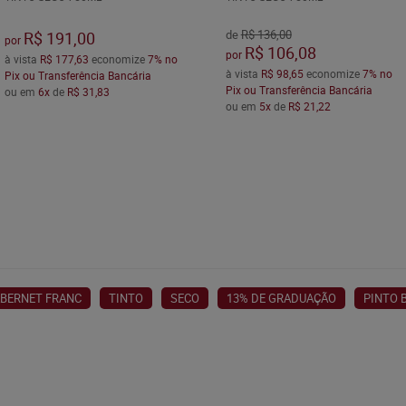
de
R$ 136,00
R$ 191,00
por
R$ 106,08
por
à vista
R$ 177,63
economize
7%
no
à vista
R$ 98,65
economize
7%
no
Pix ou Transferência Bancária
Pix ou Transferência Bancária
ou em
6x
de
R$ 31,83
ou em
5x
de
R$ 21,22
BERNET FRANC
TINTO
SECO
13% DE GRADUAÇÃO
PINTO 