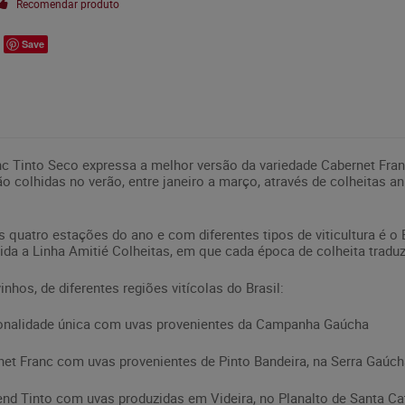
Recomendar produto
Save
c Tinto Seco expressa a melhor versão da variedade Cabernet Fran
o colhidas no verão, entre janeiro a março, através de colheitas an
s quatro estações do ano e com diferentes tipos de viticultura é o 
vida a Linha Amitié Colheitas, em que cada época de colheita tradu
nhos, de diferentes regiões vitícolas do Brasil:
rsonalidade única com uvas provenientes da Campanha Gaúcha
net Franc com uvas provenientes de Pinto Bandeira, na Serra Gaúc
end Tinto com uvas produzidas em Videira, no Planalto de Santa Ca