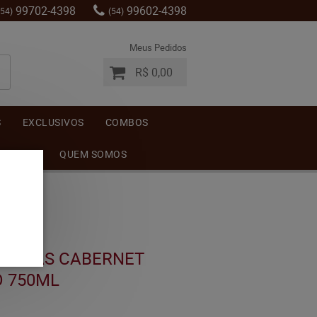
99702-4398
99602-4398
(54)
(54)
Meus Pedidos
R$ 0,00
S
EXCLUSIVOS
COMBOS
MENTOS
QUEM SOMOS
LHEITAS CABERNET
O 750ML