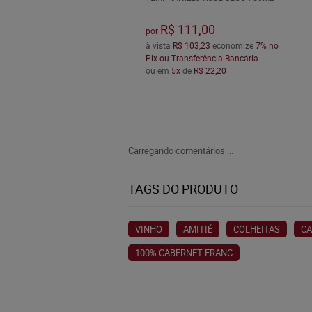
R$ 111,00
por
à vista
R$ 103,23
economize
7%
no
Pix ou Transferência Bancária
ou em
5x
de
R$ 22,20
Carregando comentários ...
TAGS DO PRODUTO
VINHO
AMITIÉ
COLHEITAS
CA
100% CABERNET FRANC