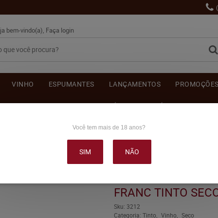
ja bem-vindo(a),
Faça login
VINHO
ESPUMANTES
LANÇAMENTOS
PROMOÇÕE
OUTRAS BEBIDAS
DELICATÉSSE & ACESSÓRIOS
DEPOI
Você tem mais de 18 anos?
OLHEITAS CABERNET FRANC TINTO SECO 750ML
SIM
NÃO
VINHO AMITIÉ CO
FRANC TINTO SEC
Sku:
3212
Categoria:
Tinto
Vinho
Seco