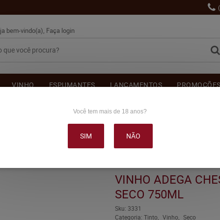
ja bem-vindo(a),
Faça login
VINHO
ESPUMANTES
LANÇAMENTOS
PROMOÇÕE
OUTRAS BEBIDAS
DELICATÉSSE & ACESSÓRIOS
DEPOI
Você tem mais de 18 anos?
SIM
NÃO
ESINI MERLOT TINTO SECO 750ML
VINHO ADEGA CHE
SECO 750ML
Sku:
3331
Categoria:
Tinto
Vinho
Seco