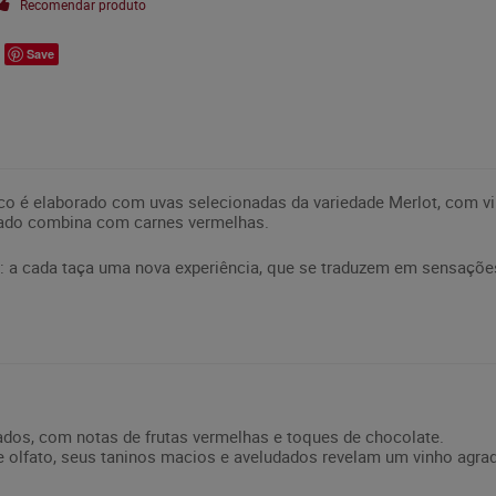
Recomendar produto
Save
co é elaborado com uvas selecionadas da variedade Merlot, com vi
dado combina com carnes vermelhas.
: a cada taça uma nova experiência, que se traduzem em sensações
ados, com notas de frutas vermelhas e toques de chocolate.
 e olfato, seus taninos macios e aveludados revelam um vinho agra