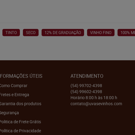
TINTO
SECO
12% DE GRADUAÇÃO
VINHO FINO
100% M
NFORMAÇÕES ÚTEIS
ATENDIMENTO
Como Comprar
(54)
99702-4398
(54)
99602-4398
Fretes e Entrega
Horário 8:00 h às 18:00 h
Garantia dos produtos
contato@uvasevinhos.com
Segurança
Politica de Frete Grátis
Política de Privacidade