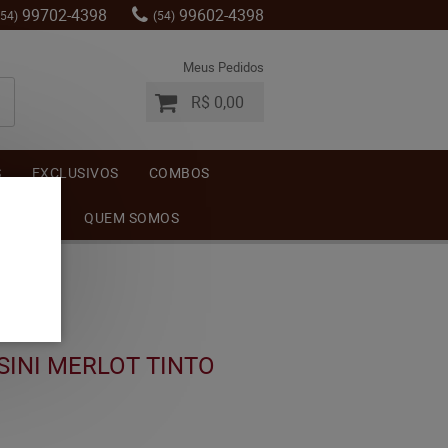
99702-4398
99602-4398
(54)
(54)
Meus Pedidos
R$ 0,00
S
EXCLUSIVOS
COMBOS
MENTOS
QUEM SOMOS
SINI MERLOT TINTO