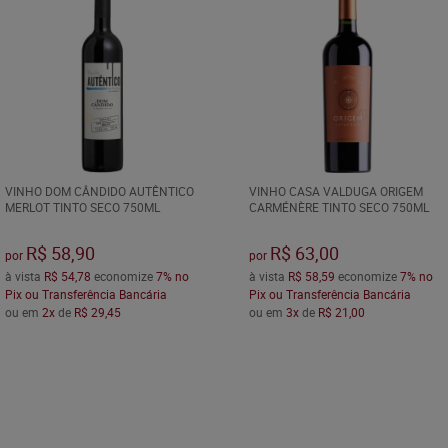
VINHO DOM CÂNDIDO AUTÊNTICO
VINHO CASA VALDUGA ORIGEM
MERLOT TINTO SECO 750ML
CARMÉNÈRE TINTO SECO 750ML
R$ 58,90
R$ 63,00
por
por
à vista
R$ 54,78
economize
7%
no
à vista
R$ 58,59
economize
7%
no
Pix ou Transferência Bancária
Pix ou Transferência Bancária
ou em
2x
de
R$ 29,45
ou em
3x
de
R$ 21,00