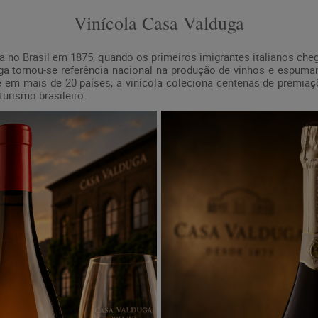
Vinícola Casa Valduga
ria no Brasil em 1875, quando os primeiros imigrantes italianos 
a tornou-se referência nacional na produção de vinhos e espumant
te em mais de 20 países, a vinícola coleciona centenas de premiaç
turismo brasileiro.