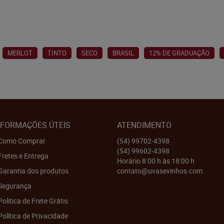
MERLOT
TINTO
SECO
BRASIL
12% DE GRADUAÇÃO
NFORMAÇÕES ÚTEIS
ATENDIMENTO
Como Comprar
(54)
99702-4398
(54)
99602-4398
Fretes e Entrega
Horário 8:00 h às 18:00 h
Garantia dos produtos
contato@uvasevinhos.com
Segurança
Politica de Frete Grátis
Política de Privacidade