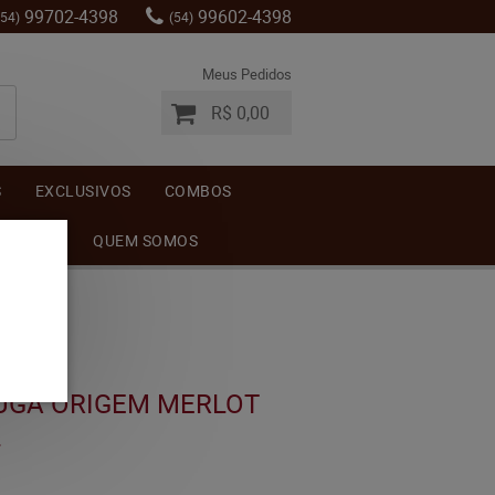
99702-4398
99602-4398
(54)
(54)
Meus Pedidos
R$ 0,00
S
EXCLUSIVOS
COMBOS
MENTOS
QUEM SOMOS
UGA ORIGEM MERLOT
L