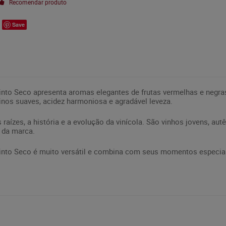
Recomendar produto
Save
into Seco apresenta aromas elegantes de frutas vermelhas e negr
ninos suaves, acidez harmoniosa e agradável leveza.
raízes, a história e a evolução da vinícola. São vinhos jovens, autê
 da marca.
into Seco é muito versátil e combina com seus momentos especia