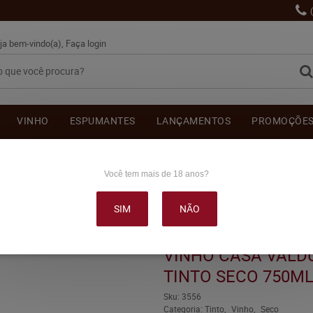
ja bem-vindo(a),
Faça login
VINHO
ESPUMANTES
LANÇAMENTOS
PROMOÇÕE
OUTRAS BEBIDAS
DELICATÉSSE & ACESSÓRIOS
DEPOI
Você tem mais de 18 anos?
SIM
NÃO
DUGA ORIGEM MERLOT TINTO SECO 750ML
VINHO CASA VALD
TINTO SECO 750M
Sku:
3556
Categoria:
Tinto
Vinho
Seco