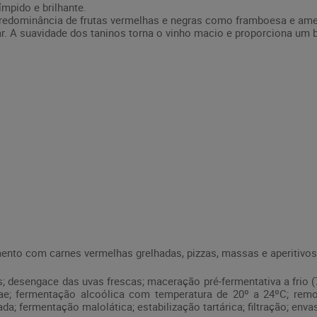
ímpido e brilhante.
 predominância de frutas vermelhas e negras como framboesa e ame
ar. A suavidade dos taninos torna o vinho macio e proporciona um 
to com carnes vermelhas grelhadas, pizzas, massas e aperitivos
 desengace das uvas frescas; maceração pré-fermentativa a frio (
ae; fermentação alcoólica com temperatura de 20º a 24ºC; rem
da; fermentação malolática; estabilização tartárica; filtração; enva