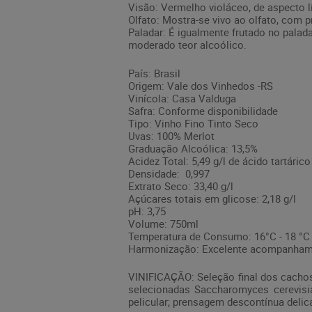
Visão: Vermelho violáceo, de aspecto l
Olfato: Mostra-se vivo ao olfato, com
Paladar: É igualmente frutado no palad
moderado teor alcoólico.
País: Brasil
Origem: Vale dos Vinhedos -RS
Vinícola: Casa Valduga
Safra: Conforme disponibilidade
Tipo: Vinho Fino Tinto Seco
Uvas: 100% Merlot
Graduação Alcoólica: 13,5%
Acidez Total: 5,49 g/l de ácido tartárico
Densidade: 0,997
Extrato Seco: 33,40 g/l
Açúcares totais em glicose: 2,18 g/l
pH: 3,75
Volume: 750ml
Temperatura de Consumo: 16°C - 18 °C
Harmonização: Excelente acompanhamen
VINIFICAÇÃO: Seleção final dos cachos;
selecionadas Saccharomyces cerevisi
pelicular; prensagem descontínua delica