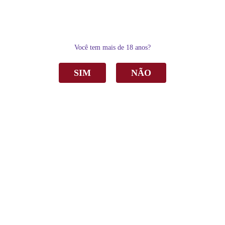
0
Você tem mais de 18 anos?
SIM
NÃO
Home
Vinho
Tinto
Vinho Adega Chesini Tinto Seco 750ml
Vinho Adega Chesini Tinto Seco 750ml
R$ 28,90
por
Sku:
3320
Categoria:
Tinto
,
Vinho
,
Seco