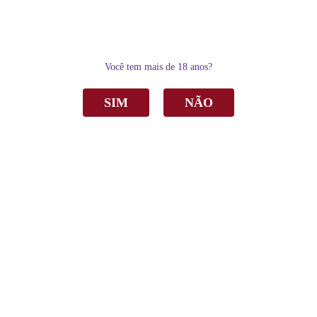
0
Você tem mais de 18 anos?
SIM
NÃO
Home
Vinho
Tinto
Vinho Aurora Country Wine Bordô Tinto Suave 1Lt C/6
Vinho Aurora Country Wine Bordô Tinto
Suave 1Lt C/6