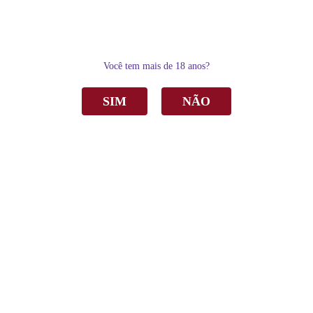
0
Você tem mais de 18 anos?
SIM
NÃO
Home
Vinho
Tinto
Vinho Garibaldi Acquasantiera Tinto Suave 1Lt C/6
Vinho Garibaldi Acquasantiera Tinto Suave
1Lt C/6
de
R$ 202,90
Sku:
4161