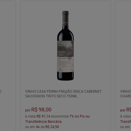
O
VINHO CASA PERINI FRAÇÃO ÚNICA CABERNET
VINHO
SAUVIGNON TINTO SECO 750ML
CHARD
R$ 98,00
R
por
por
à vista
R$ 91,14
economize
7%
no Pix ou
à vist
Transferência Bancária
Transf
ou em
4x
de
R$ 24,50
ou e