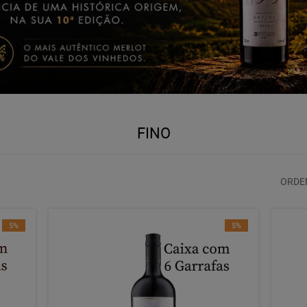
FINO
ORDE
5%
5%