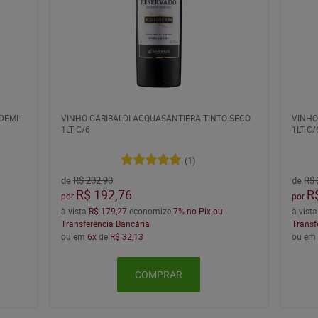
DEMI-
VINHO GARIBALDI ACQUASANTIERA TINTO SECO
VINHO
1LT C/6
1LT C/
(1)
de
R$ 202,90
de
R$ 
R$ 192,76
R
por
por
à vista
R$ 179,27
economize
7%
no Pix ou
à vist
Transferência Bancária
Transf
ou em
6x
de
R$ 32,13
ou e
COMPRAR