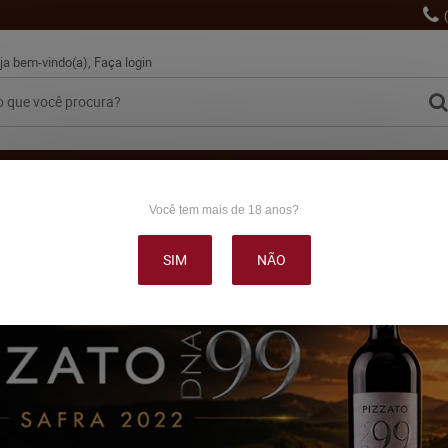
ja bem-vindo(a),
Faça login
VINHO
ESPUMANTES
LANÇAMENTOS
PROMOÇÕE
Você tem mais de 18 anos?
OUTRAS BEBIDAS
DELICATÉSSE & ACESSÓRIOS
DEPOI
SIM
NÃO