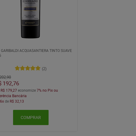
 GARIBALDI ACQUASANTIERA TINTO SUAVE
6
(2)
202,90
$ 192,76
a
R$ 179,27
economize
7%
no Pix ou
erência Bancária
m
6x
de
R$ 32,13
COMPRAR