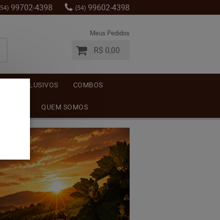
99702-4398
99602-4398
(54)
(54)
Meus Pedidos
R$ 0,00
S
EXCLUSIVOS
COMBOS
MENTOS
QUEM SOMOS