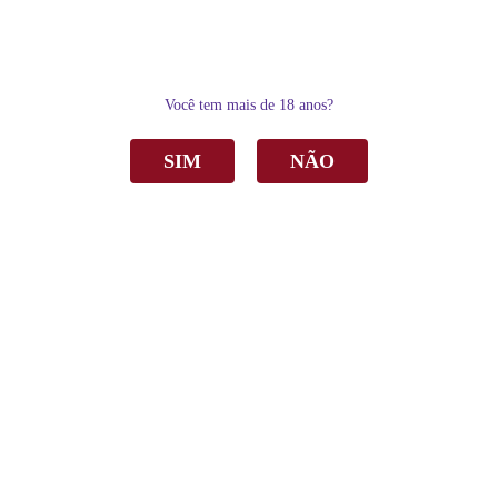
0
Você tem mais de 18 anos?
SIM
NÃO
Home
Vinho
Vinho Aurora Gran Reserva Cabernet Sauvignon e Tannat Tinto Seco 750ml
C/6
Vinho Aurora Gran Reserva Cabernet
Sauvignon e Tannat Tinto Seco 750ml C/6