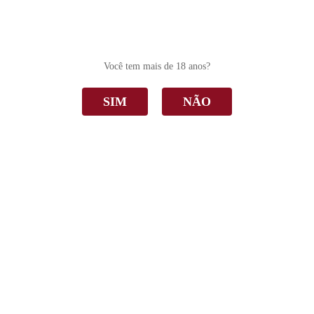
0
Você tem mais de 18 anos?
SIM
NÃO
Campanha Gaúcha
Home
Campanha Gaúcha
Ordenar Por