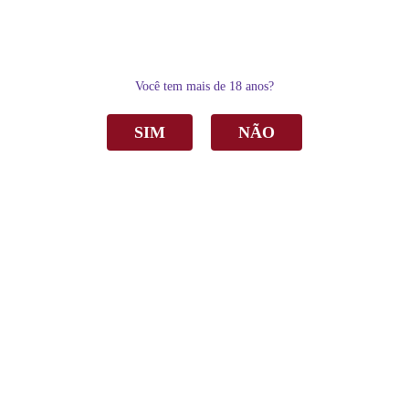
0
Você tem mais de 18 anos?
SIM
NÃO
Home
Espumantes
Espumante Courmayeur Brut Rosé 750ml C/6
Espumante Courmayeur Brut Rosé 750ml
C/6
de
R$ 396,00
Sku:
5100-6