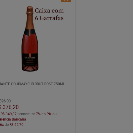
ANTE COURMAYEUR BRUT ROSÉ 750ML
396,00
$ 376,20
a
R$ 349,87
economize
7%
no Pix ou
erência Bancária
m
6x
de
R$ 62,70