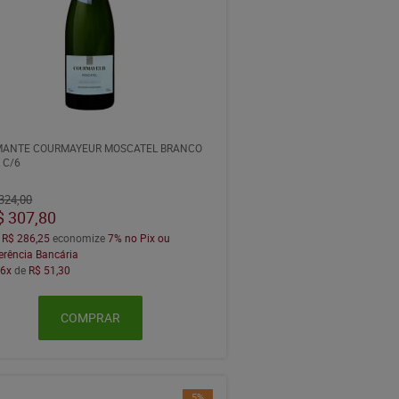
MANTE COURMAYEUR MOSCATEL BRANCO
 C/6
324,00
$ 307,80
a
R$ 286,25
economize
7%
no Pix ou
erência Bancária
m
6x
de
R$ 51,30
COMPRAR
5%