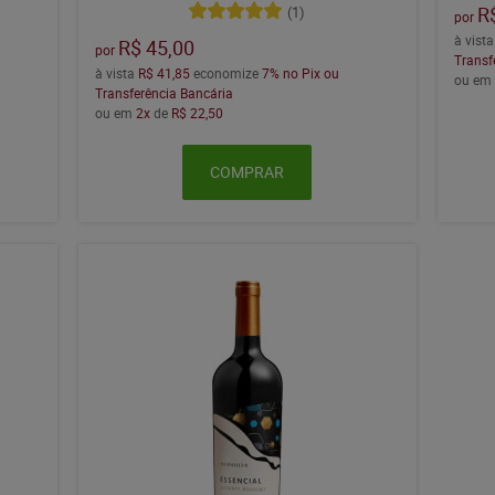
R
(1)
por
à vist
R$ 45,00
por
Transf
à vista
R$ 41,85
economize
7%
no Pix ou
ou e
Transferência Bancária
ou em
2x
de
R$ 22,50
COMPRAR