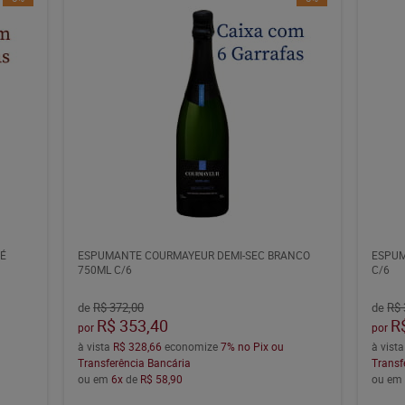
É
ESPUMANTE COURMAYEUR DEMI-SEC BRANCO
ESPUM
750ML C/6
C/6
de
R$ 372,00
de
R$ 
R$ 353,40
R
por
por
à vista
R$ 328,66
economize
7%
no Pix ou
à vist
Transferência Bancária
Transf
ou em
6x
de
R$ 58,90
ou e