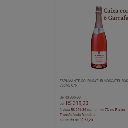
ESPUMANTE COURMAYEUR MOSCATEL ROS
750ML C/6
de
R$ 336,00
R$ 319,20
por
à vista
R$ 296,86
economize
7%
no Pix ou
Transferência Bancária
ou em
6x
de
R$ 53,20