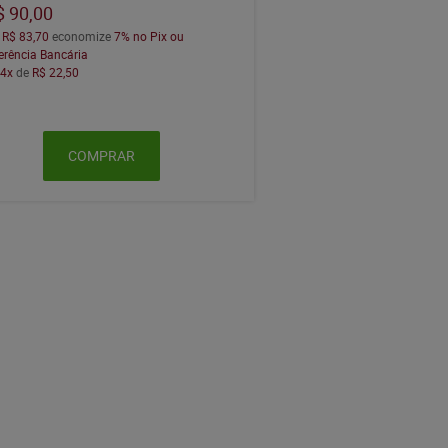
$ 90,00
a
R$ 83,70
economize
7%
no Pix ou
erência Bancária
m
4x
de
R$ 22,50
COMPRAR