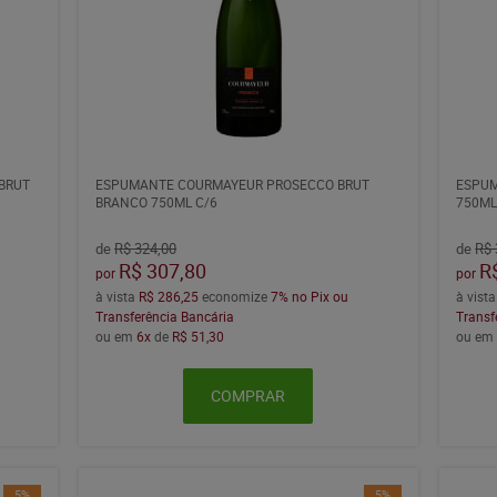
BRUT
ESPUMANTE COURMAYEUR PROSECCO BRUT
ESPU
BRANCO 750ML C/6
750ML
de
R$ 324,00
de
R$ 
R$ 307,80
R
por
por
à vista
R$ 286,25
economize
7%
no Pix ou
à vist
Transferência Bancária
Transf
ou em
6x
de
R$ 51,30
ou e
COMPRAR
5%
5%