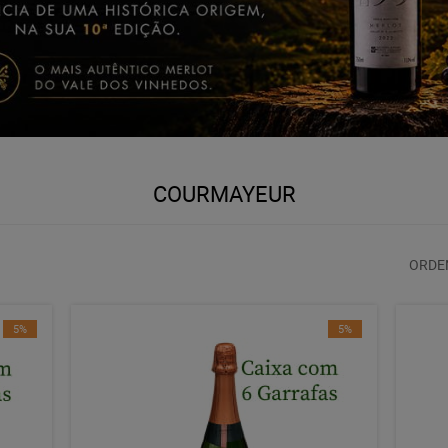
COURMAYEUR
ORDE
5%
5%