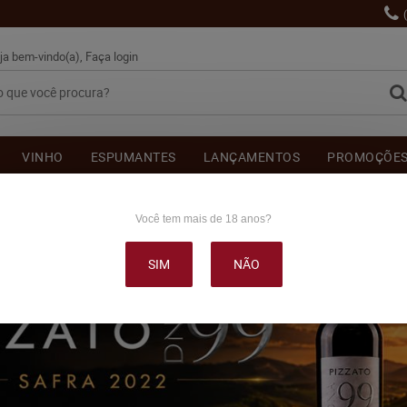
ja bem-vindo(a),
Faça login
VINHO
ESPUMANTES
LANÇAMENTOS
PROMOÇÕE
OUTRAS BEBIDAS
DELICATÉSSE & ACESSÓRIOS
DEPOI
Você tem mais de 18 anos?
SIM
NÃO