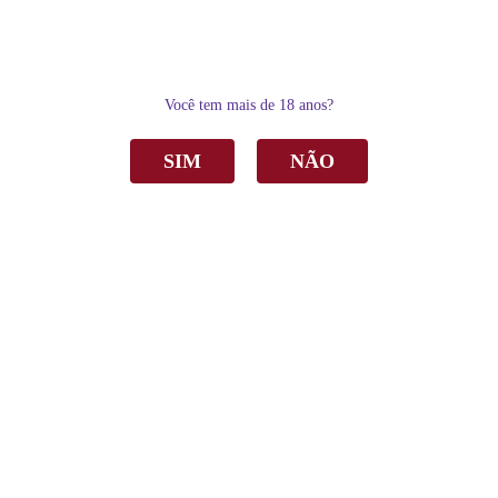
0
Você tem mais de 18 anos?
SIM
NÃO
Home
Espumantes
Espumante Valmarino D.O. Blanc de Blanc Brut Branco 750ml
Espumante Valmarino D.O. Blanc de Blanc
Brut Branco 750ml