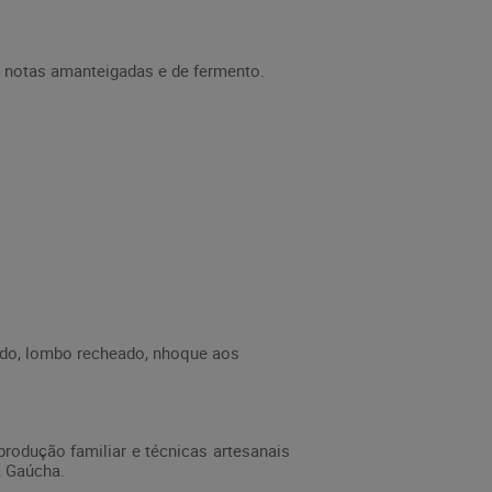
om notas amanteigadas e de fermento.
ado, lombo recheado, nhoque aos
produção familiar e técnicas artesanais
a Gaúcha.