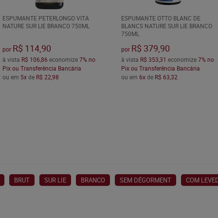
ESPUMANTE PETERLONGO VITA
ESPUMANTE OTTO BLANC DE
NATURE SUR LIE BRANCO 750ML
BLANCS NATURE SUR LIE BRANCO
750ML
R$ 114,90
R$ 379,90
por
por
à vista
R$ 106,86
economize
7%
no
à vista
R$ 353,31
economize
7%
no
Pix ou Transferência Bancária
Pix ou Transferência Bancária
ou em
5x
de
R$ 22,98
ou em
6x
de
R$ 63,32
BRUT
SUR LIE
BRANCO
SEM DÉGORMENT
COM LEVE