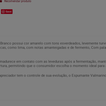
Recomendar produto
Save
Branco possui cor amarelo com tons esverdeados, levemente turvo
ricas, como lima, com notas amanteigadas e de fermento, Com palad
madurece em contato com as leveduras após a fermentação, manten
rtura, permitindo que o consumidor escolha o momento ideal para a
reciador tem o controle de sua evolução, o Espumante Valmarino