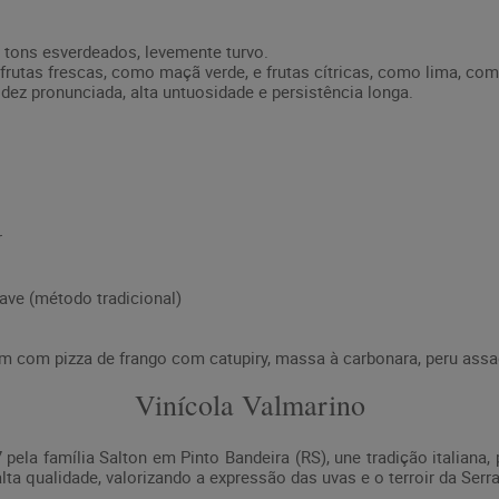
tons esverdeados, levemente turvo.
frutas frescas, como maçã verde, e frutas cítricas, como lima, c
dez pronunciada, alta untuosidade e persistência longa.
r
ve (método tradicional)
 com pizza de frango com catupiry, massa à carbonara, peru ass
Vinícola Valmarino
pela família Salton em Pinto Bandeira (RS), une tradição italiana, 
ta qualidade, valorizando a expressão das uvas e o terroir da Serr