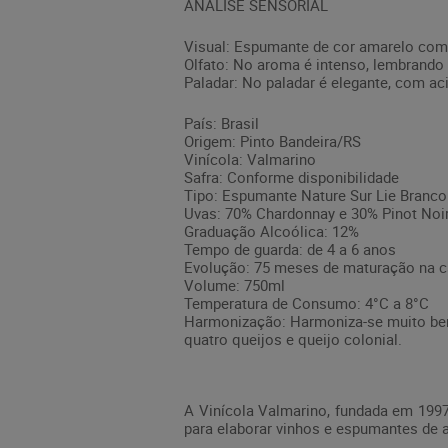
ANÁLISE SENSORIAL
Visual: Espumante de cor amarelo com 
Olfato: No aroma é intenso, lembrando 
Paladar: No paladar é elegante, com aci
País: Brasil
Origem: Pinto Bandeira/RS
Vinícola: Valmarino
Safra: Conforme disponibilidade
Tipo: Espumante Nature Sur Lie Branco
Uvas: 70% Chardonnay e 30% Pinot Noi
Graduação Alcoólica: 12%
Tempo de guarda: de 4 a 6 anos
Evolução: 75 meses de maturação na ca
Volume: 750ml
Temperatura de Consumo: 4°C a 8°C
Harmonização: Harmoniza-se muito bem
quatro queijos e queijo colonial.
A Vinícola Valmarino, fundada em 1997 
para elaborar vinhos e espumantes de al