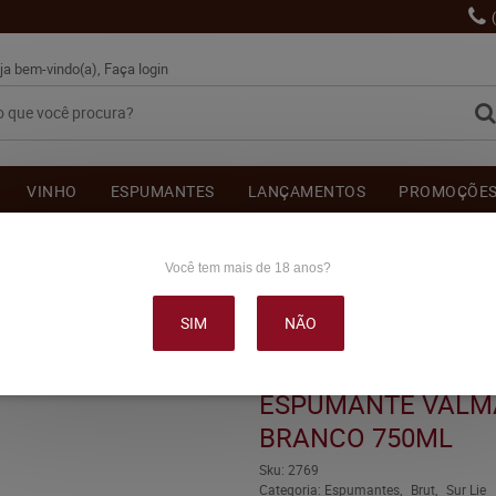
ja bem-vindo(a),
Faça login
VINHO
ESPUMANTES
LANÇAMENTOS
PROMOÇÕE
OUTRAS BEBIDAS
DELICATÉSSE & ACESSÓRIOS
DEPOI
Você tem mais de 18 anos?
SIM
NÃO
NO NATURE SUR LIE BRANCO 750ML
ESPUMANTE VALMA
BRANCO 750ML
Sku:
2769
Categoria:
Espumantes
Brut
Sur Lie