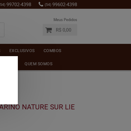
99702-4398
99602-4398
(54)
(54)
Meus Pedidos
R$ 0,00
S
EXCLUSIVOS
COMBOS
MENTOS
QUEM SOMOS
RINO NATURE SUR LIE