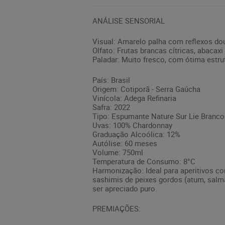
ANÁLISE SENSORIAL
Visual: Amarelo palha com reflexos dour
Olfato: Frutas brancas cítricas, abacax
Paladar: Muito fresco, com ótima estrut
País: Brasil
Origem: Cotiporã - Serra Gaúcha
Vinícola: Adega Refinaria
Safra: 2022
Tipo: Espumante Nature Sur Lie Branco
Uvas: 100% Chardonnay
Graduação Alcoólica: 12%
Autólise: 60 meses
Volume: 750ml
Temperatura de Consumo: 8°C
Harmonização: Ideal para aperitivos c
sashimis de peixes gordos (atum, salm
ser apreciado puro.
PREMIAÇÕES: