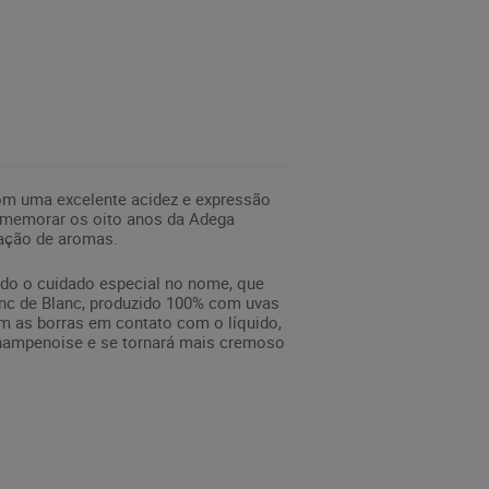
com uma excelente acidez e expressão
omemorar os oito anos da Adega
nação de aromas.
odo o cuidado especial no nome, que
anc de Blanc, produzido 100% com uvas
m as borras em contato com o líquido,
Champenoise e se tornará mais cremoso