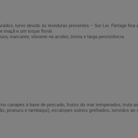
ados, turvo devido às leveduras presentes – Sur Lie. Perlage fina e
i e maçã e um toque floral.
ura, marcante, vibrante na acidez, ótima e larga persistência.
omo canapés à base de pescado, frutos do mar temperados, truta a
ão, pirarucu e tambaqui), escalopes suínos grelhados, servidos a