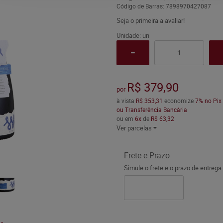
Código de Barras:
7898970427087
Seja o primeira a avaliar!
Unidade: un
R$ 379,90
por
à vista
R$ 353,31
economize
7%
no Pix
ou Transferência Bancária
ou em
6x
de
R$ 63,32
Ver parcelas
Frete e Prazo
Simule o frete e o prazo de entrega