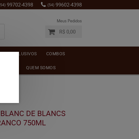
99702-4398
99602-4398
(54)
(54)
Meus Pedidos
R$ 0,00
S
EXCLUSIVOS
COMBOS
MENTOS
QUEM SOMOS
BLANC DE BLANCS
BRANCO 750ML