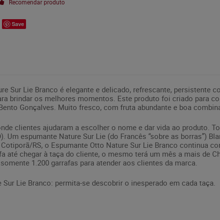
Recomendar produto
Save
e Sur Lie Branco é elegante e delicado, refrescante, persistente 
a brindar os melhores momentos. Este produto foi criado para c
de Bento Gonçalves. Muito fresco, com fruta abundante e boa combi
nde clientes ajudaram a escolher o nome e dar vida ao produto. T
). Um espumante Nature Sur Lie (do Francês “sobre as borras”) Bl
e Cotiporã/RS, o Espumante Otto Nature Sur Lie Branco continua co
fa até chegar à taça do cliente, o mesmo terá um mês a mais de 
o somente 1.200 garrafas para atender aos clientes da marca.
 Sur Lie Branco: permita-se descobrir o inesperado em cada taça.