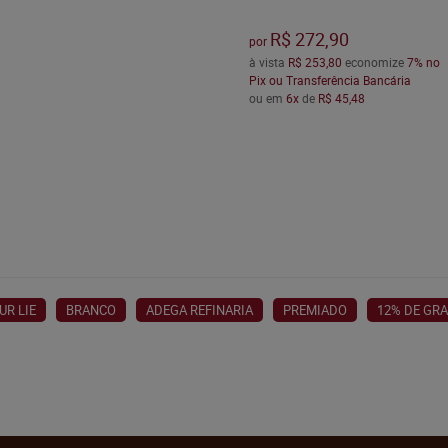
R$ 272,90
por
à vista
R$ 253,80
economize
7%
no
Pix ou Transferência Bancária
ou em
6x
de
R$ 45,48
UR LIE
BRANCO
ADEGA REFINARIA
PREMIADO
12% DE GR