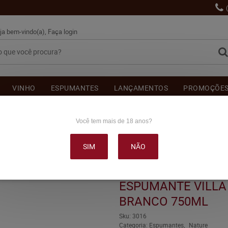
ja bem-vindo(a),
Faça login
VINHO
ESPUMANTES
LANÇAMENTOS
PROMOÇÕE
OUTRAS BEBIDAS
DELICATÉSSE & ACESSÓRIOS
DEPOI
Você tem mais de 18 anos?
SIM
NÃO
ÇORIANA NATURE BRANCO 750ML
ESPUMANTE VILLA
BRANCO 750ML
Sku:
3016
Categoria:
Espumantes
Nature