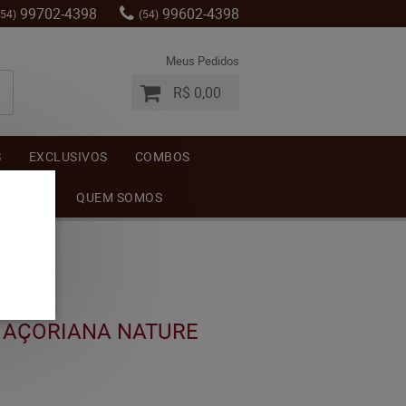
99702-4398
99602-4398
(54)
(54)
Meus Pedidos
R$ 0,00
S
EXCLUSIVOS
COMBOS
MENTOS
QUEM SOMOS
 AÇORIANA NATURE