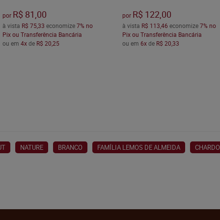
R$ 81,00
R$ 122,00
por
por
à vista
R$ 75,33
economize
7%
no
à vista
R$ 113,46
economize
7%
no
Pix ou Transferência Bancária
Pix ou Transferência Bancária
ou em
4x
de
R$ 20,25
ou em
6x
de
R$ 20,33
UT
NATURE
BRANCO
FAMÍLIA LEMOS DE ALMEIDA
CHARDO