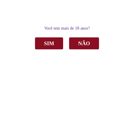
0
Você tem mais de 18 anos?
SIM
NÃO
Home
Espumantes
Moscatel
Espumante Aurora Conde de Foucauld Moscatel Branco 750ml C/6
Espumante Aurora Conde de Foucauld
Moscatel Branco 750ml C/6